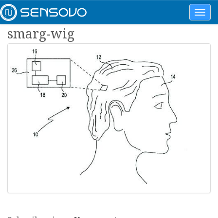
Toggl
navig
smarg-wig